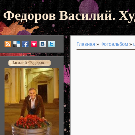
Федоров Василий. Х
Главная
»
Фотоальбом
»
Василий Федоров...