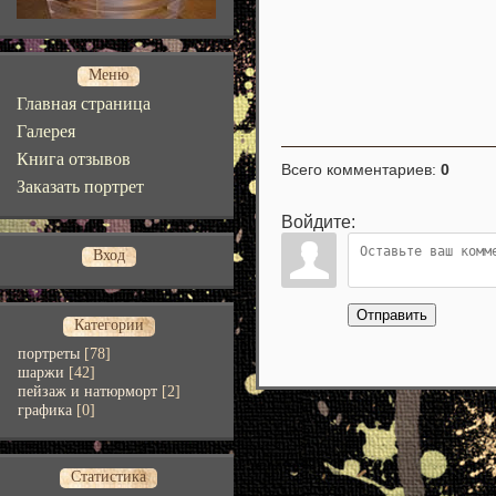
Меню
Главная страница
Галерея
Книга отзывов
Всего комментариев
:
0
Заказать портрет
Войдите:
Вход
Отправить
Категории
портреты
[78]
шаржи
[42]
пейзаж и натюрморт
[2]
графика
[0]
Статистика